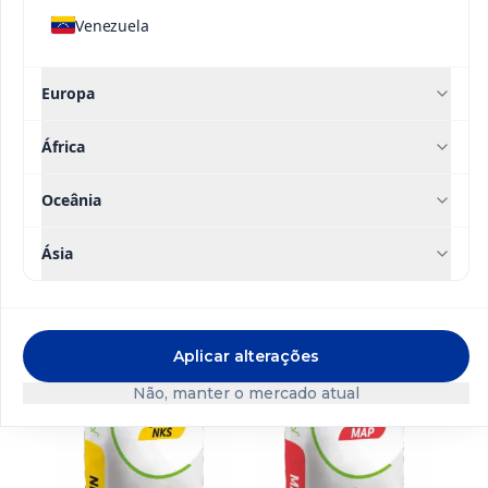
Venezuela
Europa
África
Oceânia
Contacte-nos
Ásia
®
®
Soquisol
SOP
Soquisol
Calcium
Aplicar alterações
Não, manter o mercado atual