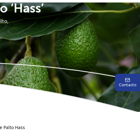
o ‘Hass’
lto,
Contacto
e Palto Hass