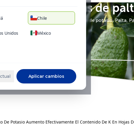
do de K en hojas de palt
dá
Chile
acate, Aplicación Foliar, KNO3, Nitrato de potasio, Palta, Pa
os Unidos
México
ctual
Aplicar cambios
ato De Potasio Aumento Efectivamente El Contenido De K En Hojas D