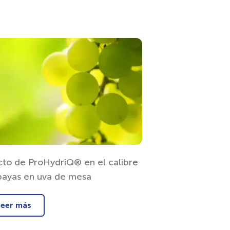
cto de ProHydriQ® en el calibre
bayas en uva de mesa
Leer más