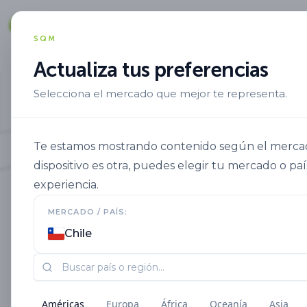
Agric
SQM
Actualiza tus preferencias
Selecciona el mercado que mejor te representa.
Te estamos mostrando contenido según el mercado 
dispositivo es otra, puedes elegir tu mercado o paí
experiencia.
MERCADO / PAÍS:
Chile
Aplicación foliar de
Américas
Europa
África
Oceanía
Asia