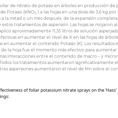
oliar de nitrato de potasio en árboles en producción de pa
to de Potasio (KNO
) a las hojas en una dosis de 3,6 kg por
3
da a la mitad o un mes después de la expansión complet
 estos tratamientos de aspersión. Las hojas se mojaron a
plicó aproximadamente 11,35 litros de solución asperjada.
fectivas en aumentar el nivel de K en las hojas de árboles
as en aumentar el contenido Potasio (K). Los resultados
de la hoja fue el momento más efectivo para aumentar e
rias interacciones entre el contenido de macro – y micron
). Todos los tratamientos aumentaron significativamente 
 tres aspersiones aumentaron el nivel de Mn sobre el con
 effectiveness of foliar potassium nitrate sprays on the ‘Hass
ings: