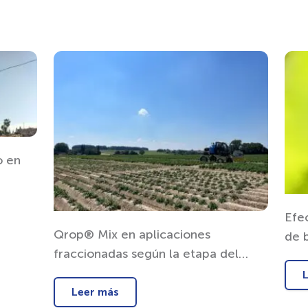
o en
Efe
Qrop® Mix en aplicaciones
de 
fraccionadas según la etapa del
cultivo de papa
Leer más