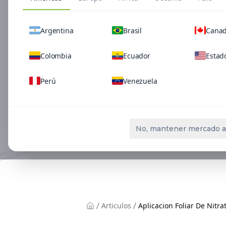
conteni
Argentina
Brasil
Cana
Agu
Colombia
Ecuador
Estad
Perú
Venezuela
No, mantener mercado a
Articulos
Aplicacion Foliar De Nitr