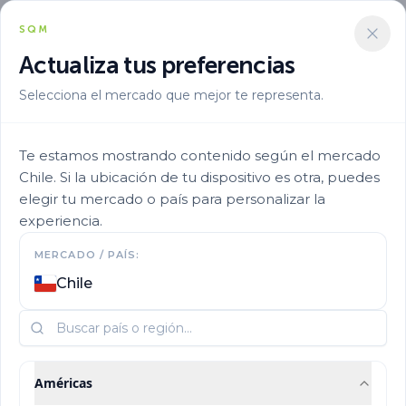
SQM
Actualiza tus preferencias
Selecciona el mercado que mejor te representa.
Te estamos mostrando contenido según el mercado
Chile. Si la ubicación de tu dispositivo es otra, puedes
elegir tu mercado o país para personalizar la
experiencia.
Videos y Webinars
MERCADO / PAÍS:
Chile
Videos, tutoriales y webinars
Américas