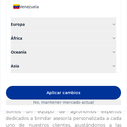
bajo altos parámetros de sustentabilidad. Así,
Venezuela
obtenemos mejores resultados y creamos más
valor para nuestros clientes, accionistas y el
Europa
entorno en el que estamos insertos.
África
Oceanía
Asia
Aplicar cambios
Somos un Equipo
No, mantener mercado actual
Somos un equipo de agrónomos expertos
dedicados a brindar asesoría personalizada a cada
uno de nuestros clientes, ajustándonos a las