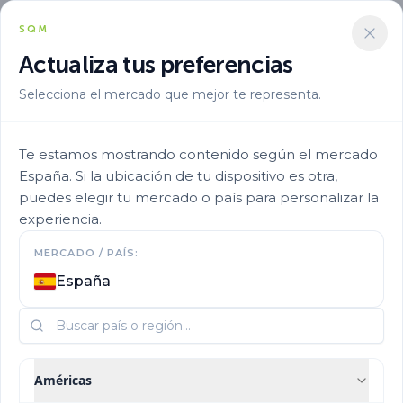
SQM
Actualiza tus preferencias
Selecciona el mercado que mejor te representa.
Te estamos mostrando contenido según el mercado
España. Si la ubicación de tu dispositivo es otra,
SQM Nitratos Yodo
puedes elegir tu mercado o país para personalizar la
experiencia.
utilizará agua de mar
MERCADO / PAÍS:
España
en sus procesos
productivos
Américas