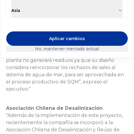
empresa, sino que también proveerá de agua
dulce a las comunidades aledañas. “Como parte de
Asia
nuestros compromisos ambientales adquiridos,
esta iniciativa contempla además la entrega de
agua dulce a las caletas de Chanavayita,
Caramucho y Cáñamo donde construiremos una
Aplicar cambios
planta osmosis, lo que nos permitirá entregar
No, mantener mercado actual
260m3 al día de agua dulce a la comunidad, la
planta no generará residuos ya que su diseño
considera reincorporar los rechazos de sales al
sistema de agua de mar, para ser aprovechada en
el proceso productivo de SQM”, expresó el
ejecutivo."
Asociación Chilena de Desalinización
"Además de la implementación de este proyecto,
recientemente la compañía se incorporó a la
Asociación Chilena de Desalinización y Reúso de