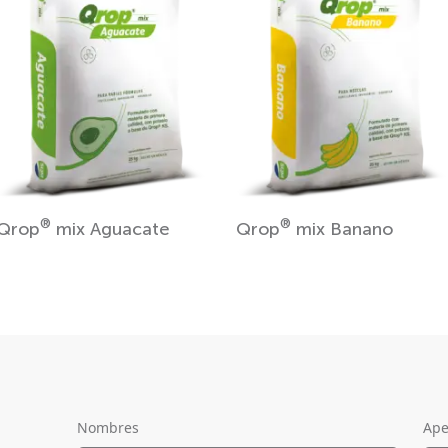
®
®
Qrop
mix Aguacate
Qrop
mix Banano
Nombres
Ape