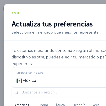
Soluciones
SQM
Actualiza tus preferencias
Selecciona el mercado que mejor te representa.
Aplicacion
Aplicacion Al Suelo
Qro
Te estamos mostrando contenido según el mercado
dispositivo es otra, puedes elegir tu mercado o paí
experiencia.
MERCADO / PAÍS:
México
Américas
Europa
África
Oceanía
Asia