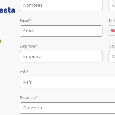
esta
Email
*
Tel
n
Empresa
*
Ocu
O
País
*
País
Provincia
*