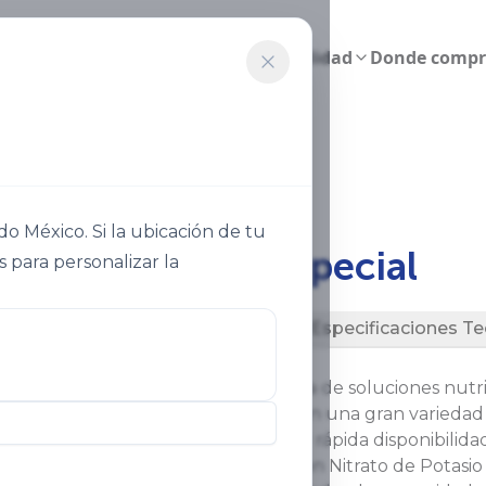
Agricultura inteligente
Sostenibilidad
Donde compr
p️ Mix Especial
 México. Si la ubicación de tu
®
Qrop
️ mix Especial
s para personalizar la
Descripción
Especificaciones Te
®
Qrop
es una línea completa de soluciones nutr
para la aplicación al suelo, con una gran varied
especiales, precisas y de muy rápida disponibilida
®
Qrop
mix son elaboradas con Nitrato de Potasio