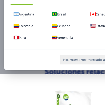
Argentina
Brasil
Cana
Colombia
Ecuador
Estad
Perú
Venezuela
No, mantener mercado a
Soluciones rela