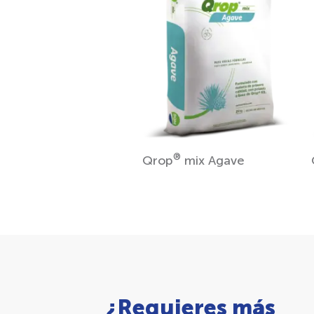
®
Qrop
mix Agave
¿Requieres más