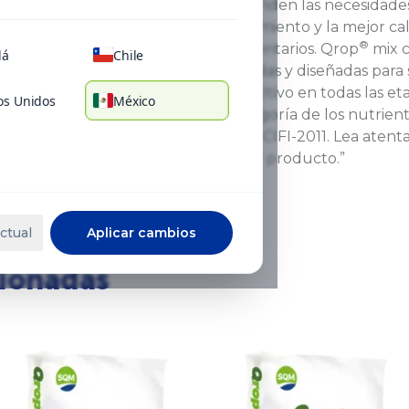
®
nutricionales Qrop
mix atienden las necesidades
obteniendo el máximo rendimiento y la mejor cali
®
del negocio y manejo de inventarios. Qrop
mix c
dá
Chile
primas en mezclas balanceadas y diseñadas para s
principales elementos del cultivo en todas las eta
os Unidos
México
encuentra dentro de la categoría de los nutrient
tóxico según la NMX-R-019-SCIFI-2011. Lea atent
seguridad antes de usar este producto.”
ctual
Aplicar cambios
cionadas