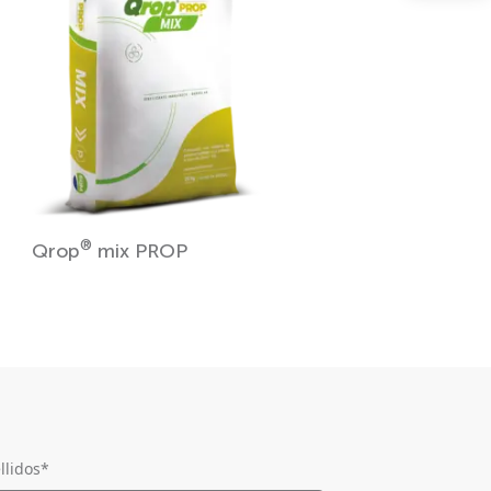
®
Qrop
mix PROP
llidos
*