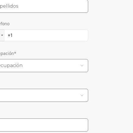
éfono
pación
*
cupación