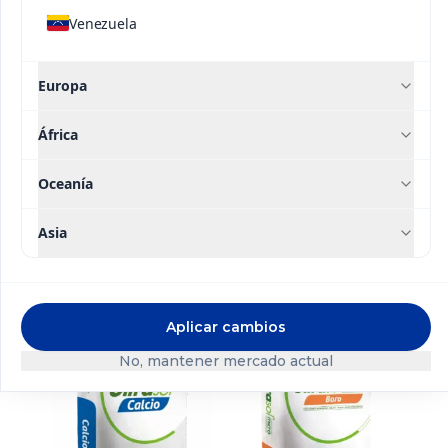
Venezuela
se encuentra dentro de la categoría de los
nutrientes vegetales y no se clasifica como tóxico
según la NMX-R-019-SCIFI-2011. Lea atentamente
Europa
la hoja de datos de seguridad antes de usar este
producto.”
África
Oceanía
Soluciones
Asia
relacionadas
Contacto
Aplicar cambios
No, mantener mercado actual