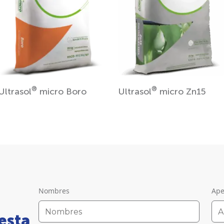
®
®
Ultrasol
micro Boro
Ultrasol
micro Zn15
Nombres
Ape
esta