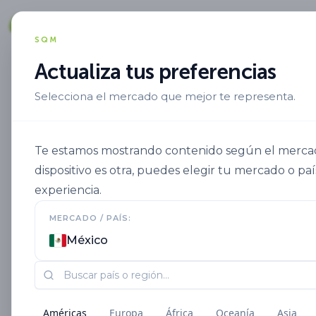
Soluciones
SQM
Actualiza tus preferencias
Selecciona el mercado que mejor te representa.
Aplicacion
Fertirriego
Ultrasol Mi
Te estamos mostrando contenido según el mercado
dispositivo es otra, puedes elegir tu mercado o paí
experiencia.
MERCADO / PAÍS:
México
Américas
Europa
África
Oceanía
Asia