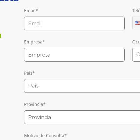
Email
*
Tel
n
Empresa
*
Ocu
O
País
*
País
Provincia
*
Motivo de Consulta
*