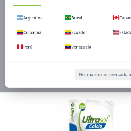
Argentina
Brasil
Cana
Colombia
Ecuador
Estad
Perú
Venezuela
Soluciones rela
No, mantener mercado a