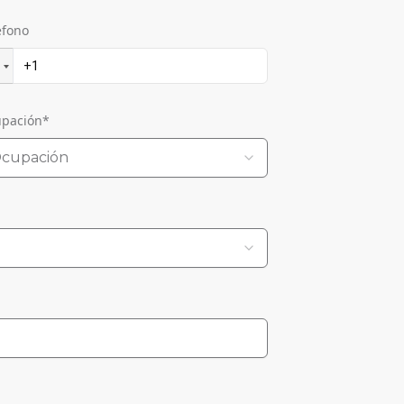
éfono
pación
*
cupación