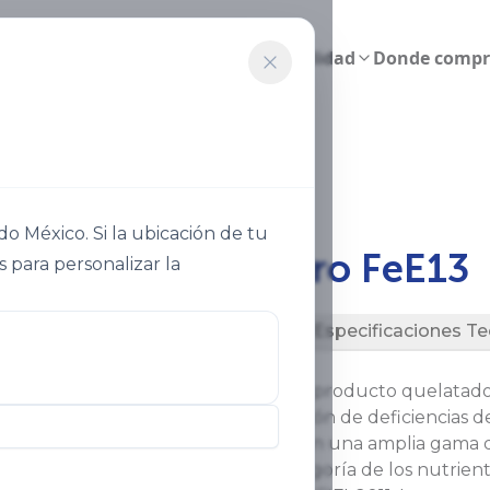
Agricultura inteligente
Sostenibilidad
Donde compr
cro Fee13 2
 México. Si la ubicación de tu
®
Ultrasol
micro FeE13
s para personalizar la
Descripción
Especificaciones Te
®
Ultrasol
micro FeE13. Es un​ producto quelatado 
para la corrección y prevención de deficiencias 
ácido o ligeramente ácidos, en una amplia gama d
encuentra dentro de la categoría de los nutrient