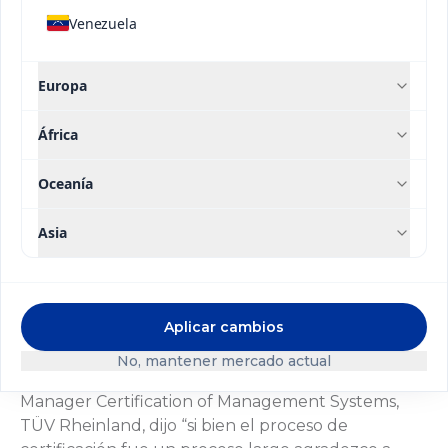
Rheinland y Thorsten Malchow, Head of System
Venezuela
Certification Division South America.
Al respecto Pablo Altimiras, gerente General de
Europa
SQM Yodo Nutrición Vegetal, afirmó “recibir estas
certificaciones internacionales son muy
África
importantes para la compañía, porque muestra la
consistencia que tenemos con nuestro Plan de
Oceanía
Sostenibilidad. Además, dos de nuestros valores
son la Sostenibilidad y la Excelencia, pero más allá
Asia
de declararlo, hay que ir avanzando en diferentes
Contacto
acciones y desafíos concretos, y estas ISO
demuestran el trabajo que estamos realizando
para el cuidado del medio ambiente y nuestro
Aplicar cambios
entorno”.
No, mantener mercado actual
Por su parte, Gonzalo de Castro, Global Field
Manager Certification of Management Systems,
TÜV Rheinland, dijo “si bien el proceso de