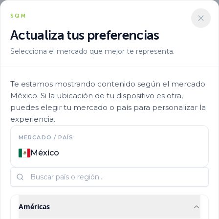
SQM
Actualiza tus preferencias
Selecciona el mercado que mejor te representa.
Te estamos mostrando contenido según el mercado
SQM Yodo Nutrición
México. Si la ubicación de tu dispositivo es otra,
puedes elegir tu mercado o país para personalizar la
Vegetal recibe
experiencia.
MERCADO / PAÍS:
certificación mundial
México
por su gestión
energética y ambiental
Américas