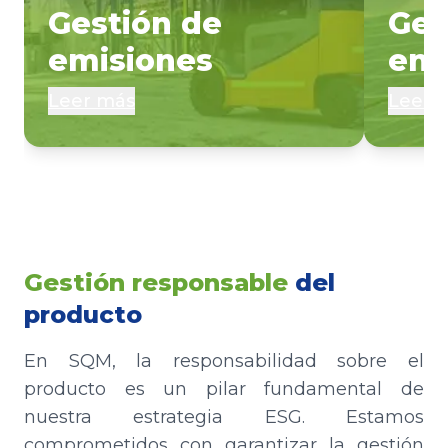
Gestión de
Ges
emisiones
ene
Leer más
Leer 
Gestión responsable
del
producto
En SQM, la responsabilidad sobre el
producto es un pilar fundamental de
nuestra estrategia ESG. Estamos
comprometidos con garantizar la gestión