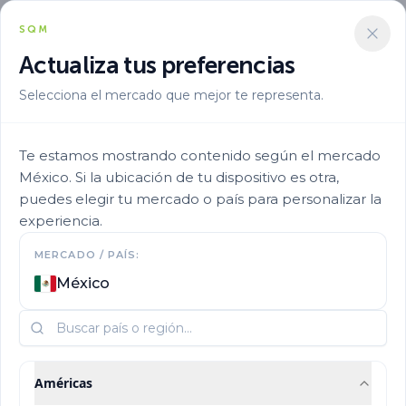
SQM
Actualiza tus preferencias
Selecciona el mercado que mejor te representa.
Te estamos mostrando contenido según el mercado
México. Si la ubicación de tu dispositivo es otra,
Desarrollo Sostenible en SQM
puedes elegir tu mercado o país para personalizar la
experiencia.
Impulsando la
MERCADO / PAÍS:
sostenibilidad
México
para un futuro mejor
Américas