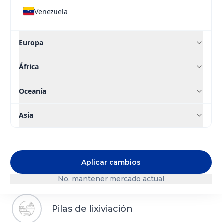
Venezuela
Extracción del caliche
Europa
La extracción del caliche es un proceso continuo
África
que inicia con el escarpe, donde se remueve el
material estéril para exponer el mineral. Luego, el
Oceanía
arranque se realiza mediante perforación y
tronadura o mineradoras de superficie, según las
Asia
condiciones operacionales. Finalmente, el
material es cargado y transportado en equipos de
alto tonelaje hacia las zonas de procesamiento o
construcción de pilas.
Aplicar cambios
No, mantener mercado actual
Pilas de lixiviación