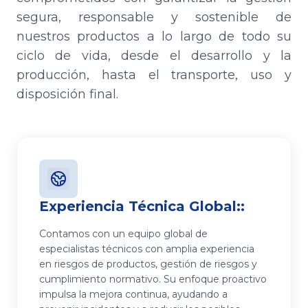
segura, responsable y sostenible de
nuestros productos a lo largo de todo su
ciclo de vida, desde el desarrollo y la
producción, hasta el transporte, uso y
disposición final.
Experiencia Técnica Global:
Comunicación Clara y
Compromiso con Normas
:
Responsable
Internacionales
:
:
Contamos con un equipo global de
especialistas técnicos con amplia experiencia
Garantizamos una comunicación transparente
Nuestras prácticas de responsabilidad sobre los
en riesgos de productos, gestión de riesgos y
sobre los riesgos de los productos a todos los
productos están alineadas con iniciativas
cumplimiento normativo. Su enfoque proactivo
grupos de interés. Esto se realiza a través de
reconocidas a nivel mundial, como Responsible
impulsa la mejora continua, ayudando a
Hojas de Datos de Seguridad completas,
Care® e IFA Protect & Sustain.