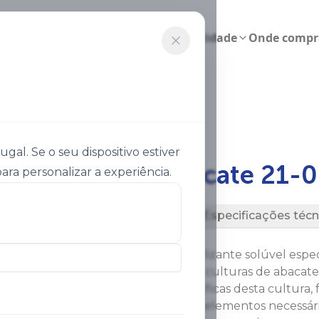
Agricultura inteligente
Sustentabilidade
Onde compr
asol Abacate 21 0 26 2
al. Se o seu dispositivo estiver
®
Ultrasol
Abacate 21-0
ara personalizar a experiência.
Descrição
Especificações técn
®
Ultrasol
Avocado é um fertilizante solúvel esp
uma nutrição adequada nas culturas de abacate. 
cobrir as necessidades específicas desta cultura
específicas de macro e microelementos necessár