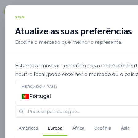
Soluções
SQM
Atualize as suas preferências
Escolha o mercado que melhor o representa.
Aplicacion
Fertirrigacao Pt Pt
Ultr
Estamos a mostrar conteúdo para o mercado Portug
noutro local, pode escolher o mercado ou o país p
MERCADO / PAÍS:
Portugal
Américas
Europa
África
Oceânia
Ásia