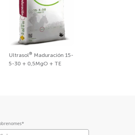
®
Ultrasol
Maduración 15-
5-30 + 0,5MgO + TE
obrenomes
*