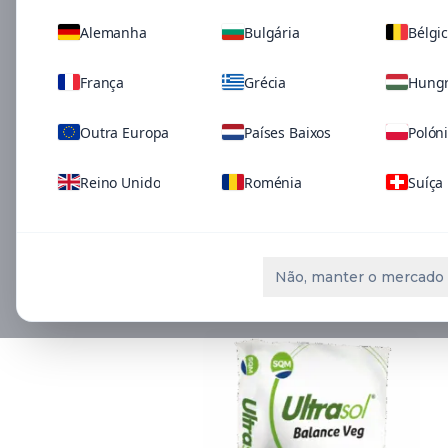
Alemanha
Bulgária
Bélgi
França
Grécia
Hungr
Outra Europa
Países Baixos
Polón
Reino Unido
Roménia
Suíça
Soluções relaci
Não, manter o mercado 