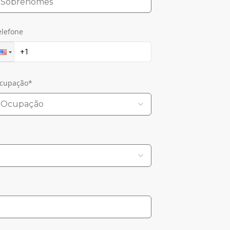
elefone
cupação
*
Ocupação