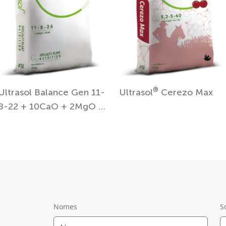
®
Ultrasol Balance Gen 11-
Ultrasol
Cerezo Max
8-22 + 10CaO + 2MgO +
TE
Nomes
S