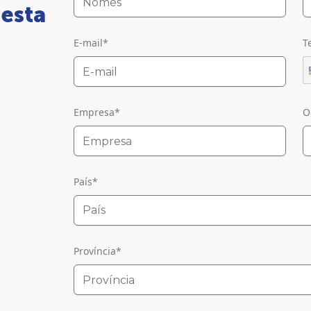
 esta
E-mail
*
T
Empresa
*
O
País
*
País
Província
*