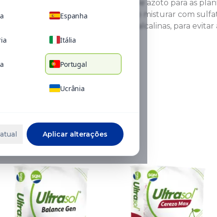
nítrico é a fonte mais eficaz de azoto para as pl
catiões (K+, Ca++ e Mg++). Não misturar com sulf
ca
Espanha
altamente concentradas ou alcalinas, para evitar a
ia
Itália
ia
Portugal
Ucrânia
onadas
atual
Aplicar alterações