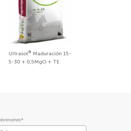
®
Ultrasol
Maduración 15-
5-30 + 0,5MgO + TE
obrenomes
*