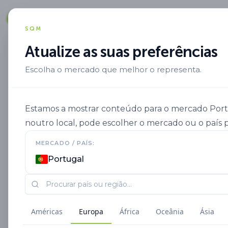
Soluções
SQM
Atualize as suas preferências
Escolha o mercado que melhor o representa.
Aplicacion
Fertirrigacao Pt Pt
Ultr
Estamos a mostrar conteúdo para o mercado Portug
noutro local, pode escolher o mercado ou o país p
MERCADO / PAÍS:
Portugal
Américas
Europa
África
Oceânia
Ásia