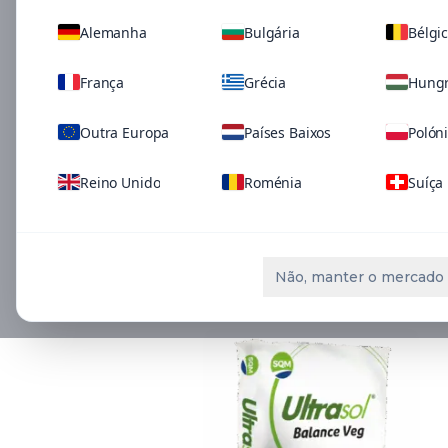
Alemanha
Bulgária
Bélgi
França
Grécia
Hungr
Outra Europa
Países Baixos
Polón
Reino Unido
Roménia
Suíça
Soluções relaci
Não, manter o mercado 