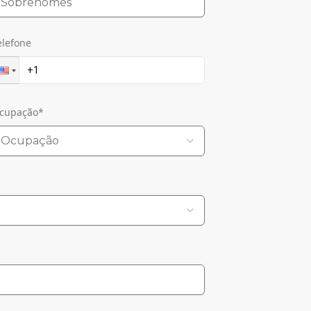
elefone
cupação
*
Ocupação