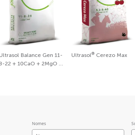
®
Ultrasol Balance Gen 11-
Ultrasol
Cerezo Max
8-22 + 10CaO + 2MgO +
TE
Nomes
S