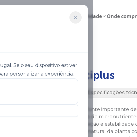
Agricultura inteligente
Sustentabilidade
Onde compr
asol Calciplus 2
al. Se o seu dispositivo estiver
®
Ultrasol
Calciplus
ara personalizar a experiência.
Descrição
Especificações técn
®
O Ultrasol
Calciplus é uma fonte importante de c
contém um pacote completo de micronutrientes 
cálcio é essencial para a formação e estabilidad
melhora o sistema de defesa natural da planta c