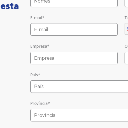
 esta
E-mail
*
T
Empresa
*
O
País
*
País
Província
*