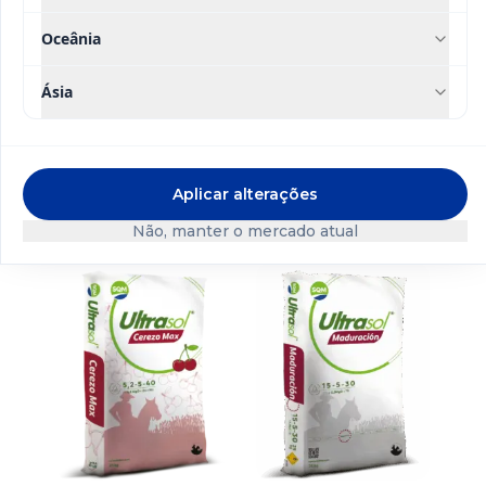
Oceânia
Ásia
Ultrasol Balance
Ultrasol Balance
Aplicar alterações
Veg 13-6-18 +
Gen 11-8-22 +
Não, manter o mercado atual
12CaO + 2MgO +
10CaO + 2MgO +
TE
TE