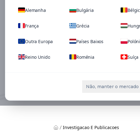
Alemanha
Bulgária
Bélgi
Saiba
França
Grécia
Hungr
Outra Europa
Países Baixos
Polón
Reino Unido
Roménia
Suíça
Não, manter o mercado 
Investigacao E Publicacoes