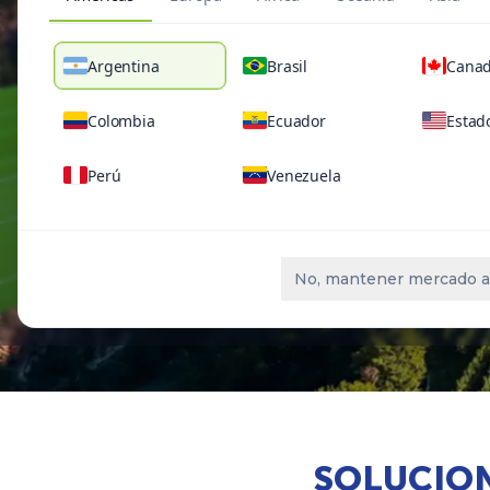
Argentina
Brasil
Cana
Colombia
Ecuador
Estad
Perú
Venezuela
No, mantener mercado a
SOLUCION