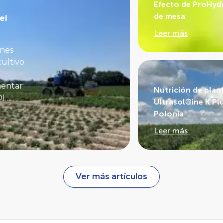
Efecto de ProHydr
de mesa
el
Leer más
ones
cultivo
mentar
Nutrición de pla
OI
Ultrasol®ine K Pl
 EUN
Polonia
o).
Leer más
tador
ea
Ver más artículos