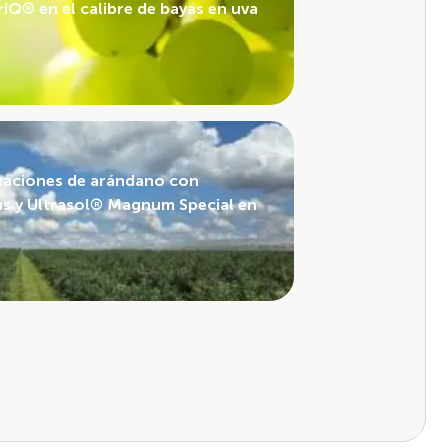
iQ® en el calibre de bayas en uva
ntaciones de arándano con
us y Ultrasol® Magnum Special en