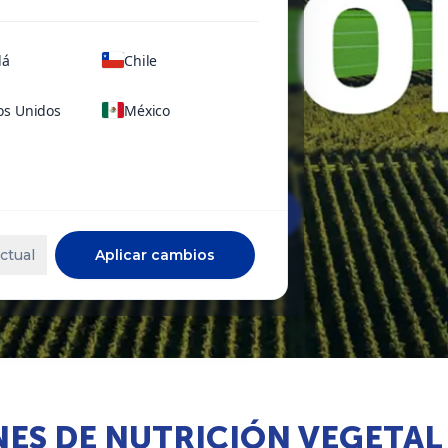
dá
Chile
os Unidos
México
Conoce más
ctual
Aplicar cambios
ES DE NUTRICIÓN VEGETAL