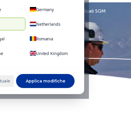
e
Germany
Ultime notizie ed eventi attuali SQM
Netherlands
gal
Romania
ne
United Kingdom
tuale
Applica modifiche