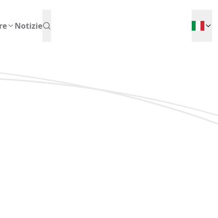
re
Notizie