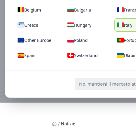
Belgium
Bulgaria
Franc
Greece
Hungary
Italy
Other Europe
Poland
Portu
Spain
Switzerland
Ukrai
No, mantieni il mercato at
Notizie