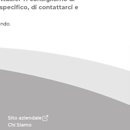
specifico, di contattarci e
ando.
Sito aziendale
Chi Siamo