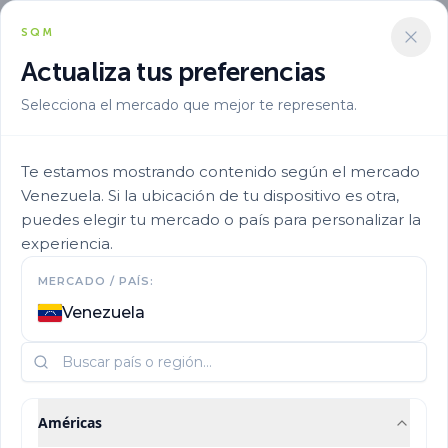
SQM
Actualiza tus preferencias
Selecciona el mercado que mejor te representa.
Te estamos mostrando contenido según el mercado
Venezuela. Si la ubicación de tu dispositivo es otra,
puedes elegir tu mercado o país para personalizar la
experiencia.
Nuestra Historia
MERCADO / PAÍS:
Venezuela
Conoce más sobre la historia y origen de SQM
Américas