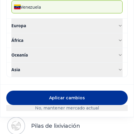
Venezuela
Extracción del caliche
Europa
La extracción del caliche es un proceso continuo
África
que inicia con el escarpe, donde se remueve el
material estéril para exponer el mineral. Luego, el
Oceanía
arranque se realiza mediante perforación y
tronadura o mineradoras de superficie, según las
Asia
condiciones operacionales. Finalmente, el
material es cargado y transportado en equipos de
alto tonelaje hacia las zonas de procesamiento o
construcción de pilas.
Aplicar cambios
No, mantener mercado actual
Pilas de lixiviación