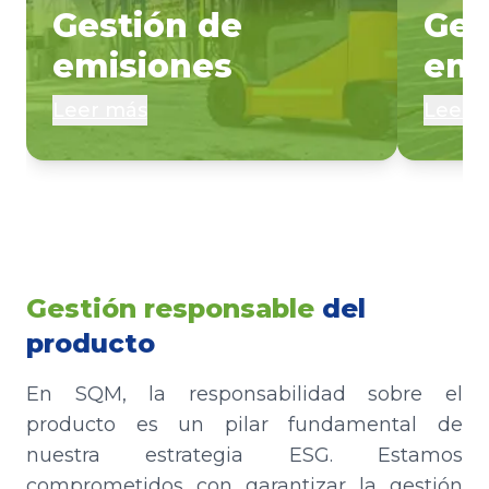
Gestión de
Ges
emisiones
ene
Leer más
Leer 
Gestión responsable
del
producto
En SQM, la responsabilidad sobre el
producto es un pilar fundamental de
nuestra estrategia ESG. Estamos
comprometidos con garantizar la gestión