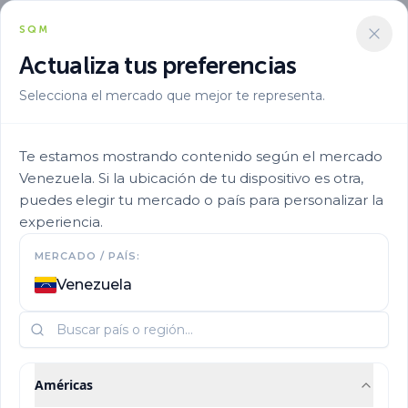
SQM
Actualiza tus preferencias
Selecciona el mercado que mejor te representa.
Te estamos mostrando contenido según el mercado
Venezuela. Si la ubicación de tu dispositivo es otra,
Desarrollo Sostenible en SQM
puedes elegir tu mercado o país para personalizar la
experiencia.
Impulsando la
MERCADO / PAÍS:
sostenibilidad
Venezuela
para un futuro mejor
Américas