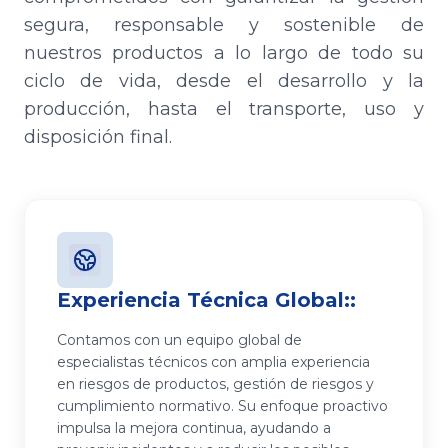
segura, responsable y sostenible de
nuestros productos a lo largo de todo su
ciclo de vida, desde el desarrollo y la
producción, hasta el transporte, uso y
disposición final.
Experiencia Técnica Global:
Comunicación Clara y
Compromiso con Normas
:
Responsable
Internacionales
:
:
Contamos con un equipo global de
especialistas técnicos con amplia experiencia
Garantizamos una comunicación transparente
Nuestras prácticas de responsabilidad sobre los
en riesgos de productos, gestión de riesgos y
sobre los riesgos de los productos a todos los
productos están alineadas con iniciativas
cumplimiento normativo. Su enfoque proactivo
grupos de interés. Esto se realiza a través de
reconocidas a nivel mundial, como Responsible
impulsa la mejora continua, ayudando a
Hojas de Datos de Seguridad completas,
Care® e IFA Protect & Sustain.