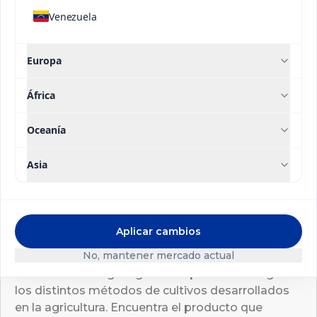
Venezuela
CONOCE NUESTRAS MARCAS
Europa
África
Oceanía
Asia
Tipo de
Soluciones
Alta
Aplicar cambios
Aplicación
Nutricionales
Eficiencia
No, mantener mercado actual
Ofrecemos una gran gama de productos según
los distintos métodos de cultivos desarrollados
en la agricultura. Encuentra el producto que