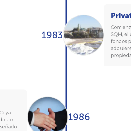
Priva
Comienza
1983
SQM, el 
fondos p
adquiere
propieda
 Coya
1986
ndo un
iseñado