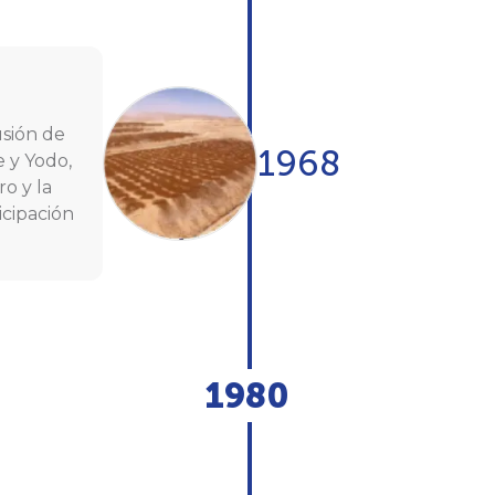
usión de
1968
e y Yodo,
o y la
icipación
1980