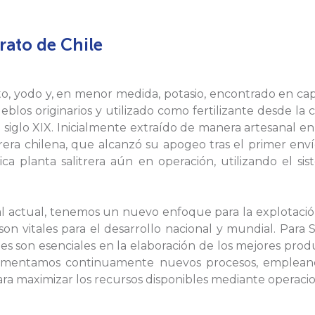
trato de Chile
rato, yodo y, en menor medida, potasio, encontrado en ca
eblos originarios y utilizado como fertilizante desde la c
 siglo XIX. Inicialmente extraído de manera artesanal en
itrera chilena, que alcanzó su apogeo tras el primer en
ica planta salitrera aún en operación, utilizando el s
l actual, tenemos un nuevo enfoque para la explotación 
son vitales para el desarrollo nacional y mundial. Par
les son esenciales en la elaboración de los mejores produc
ementamos continuamente nuevos procesos, empleand
a maximizar los recursos disponibles mediante operacione