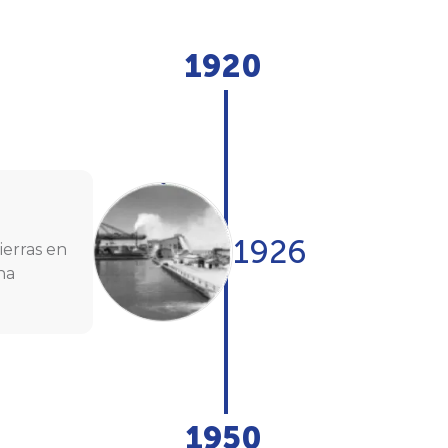
1920
1926
ierras en
ina
1950