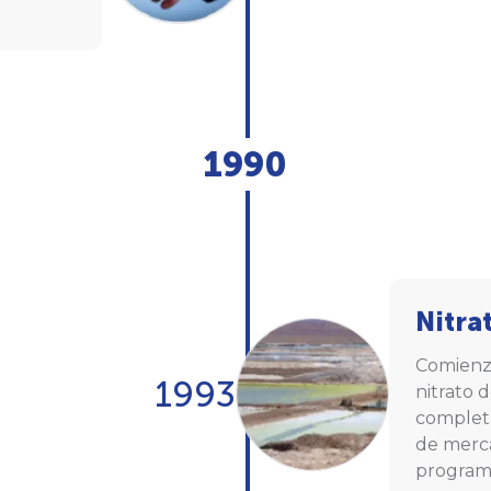
1990
Nitra
Comienza
1993
nitrato 
completa
de merca
program