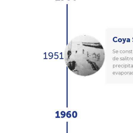
Coya 
Se const
1951
de salit
precipit
evaporac
1960