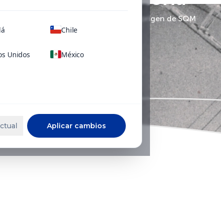
Conoce más sobre la historia y origen de SQM
dá
Chile
os Unidos
México
ctual
Aplicar cambios