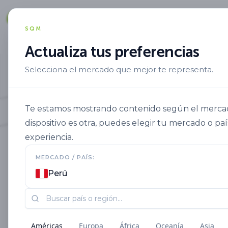
Soluciones
SQM
Actualiza tus preferencias
Selecciona el mercado que mejor te representa.
Te estamos mostrando contenido según el mercado
dispositivo es otra, puedes elegir tu mercado o paí
experiencia.
MERCADO / PAÍS:
Perú
Puerto SQM Tocopilla 
Américas
Europa
África
Oceanía
Asia