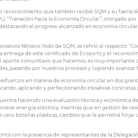
 al reconocimiento que también recibió SQM y su faena d
 “Transición hacia la Economía Circular”, otorgado por 
 destacando el progreso alcanzado en economía circular 
orativos Nitratos Yodo de SQM, se refirió al respecto: 
la entrega de este certificado de Ecoports y el reconoci
á del aporte comunitario que hacemos, es muy importan
des, pasando por nuestros procesos y logrando avanzar h
 esfuerzos en materia de economía circular en dos gran
ando, aplicando y perfeccionando iniciativas concretas pa
entra haciendo una evaluación técnica y económica de l
generar energía eléctrica, mientras que en gestión de re
 cero botellas plásticas, cambios que le permitirá forjar 
ntó con la presencia de representantes de la Delegación