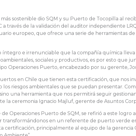
ás sostenible dio SQM y su Puerto de Tocopilla al recibir
 través de la validación del auditor independiente LRQA 
rtuario europeo, que ofrece una serie de herramientas d
 íntegro e irrenunciable que la compañía química lleva 
oambientales, sociales y productivos, es por esto que ju
uipo Operaciones Puerto, encabezado por su gerente, Jor
rtos en Chile que tienen esta certificación, que nos in
do los riesgos ambientales que se puedan presentar. C
 sino una herramienta que nos permitirá seguir gestiona
nte la ceremonia Ignacio Majluf, gerente de Asuntos Cor
e de Operaciones Puerto de SQM, se refirió a este logro
r transformándonos en un referente de puerto verde en 
 certificación, principalmente al equipo de la gerencia
io Ambiente”.