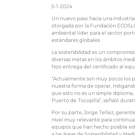
5-1-2024
Un nuevo paso hacia una industria m
otorgada por la Fundación ECOSLC a
ambiental líder para el sector po
estándares globales.
La sostenibilidad es un compromiso
diversas metas en los ámbitos medi
hizo entrega del certificado al eq
“Actualmente son muy pocos los pue
nuestra forma de operar, mitigan
que esto no es un simple diploma,
Puerto de Tocopilla”, señaló dura
Por su parte, Jorge Tellez, gerent
nivel muy relevante para continua
equipos que han hecho posible esta
a las áreas de Sostenibilidad y Med