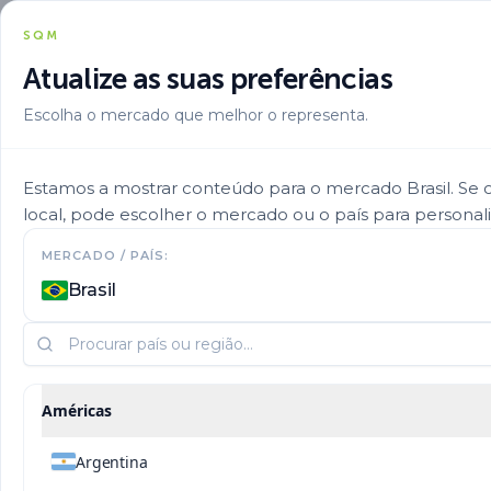
SQM
Atualize as suas preferências
Escolha o mercado que melhor o representa.
Baixo rácio
Estamos a mostrar conteúdo para o mercado Brasil. Se o 
local, pode escolher o mercado ou o país para personali
amónio/nitrato para
MERCADO / PAÍS:
Brasil
rendimentos elevados e
alta qualidade dos
Américas
frutos de tomate
Argentina