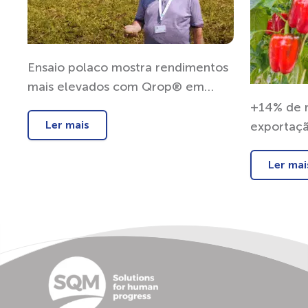
Ensaio polaco mostra rendimentos
mais elevados com Qrop® em
batatas
+14% de 
Ler mais
exportaç
Capsicum
desenvolv
Ler mai
Ultrasol®